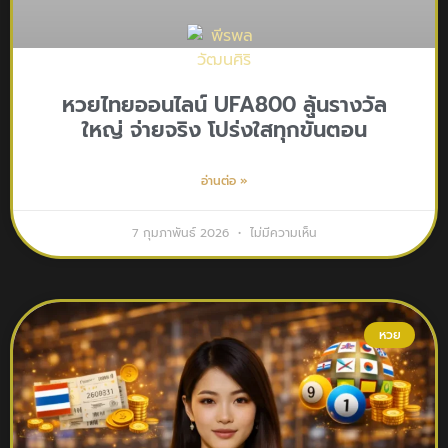
หวยไทยออนไลน์ UFA800 ลุ้นรางวัล
ใหญ่ จ่ายจริง โปร่งใสทุกขั้นตอน
อ่านต่อ »
7 กุมภาพันธ์ 2026
ไม่มีความเห็น
หวย