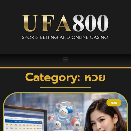
Category: หวย
หวย