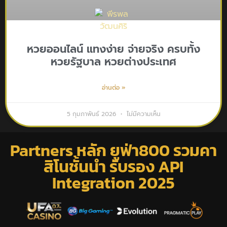
หวยออนไลน์ แทงง่าย จ่ายจริง ครบทั้ง
หวยรัฐบาล หวยต่างประเทศ
อ่านต่อ »
5 กุมภาพันธ์ 2026
ไม่มีความเห็น
Partners หลัก ยูฟ่า800 รวมคา
สิโนชั้นนำ รับรอง API
Integration 2025