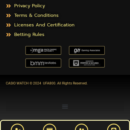
Privacy Policy
Terms & Conditions
Licenses And Certification
Betting Rules
CASIO WATCH © 2024 UFA800. All Rights Reserved.