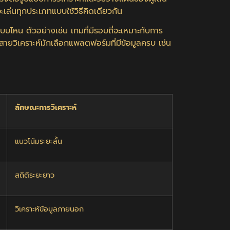
เล่นทุกประเภทแบบใช้วิธีคิดเดียวกัน
บบไหน ตัวอย่างเช่น เกมที่มีรอบถี่จะเหมาะกับการ
่นสายวิเคราะห์มักเลือกแพลตฟอร์มที่มีข้อมูลครบ เช่น
ลักษณะการวิเคราะห์
แนวโน้มระยะสั้น
สถิติระยะยาว
วิเคราะห์ข้อมูลภายนอก