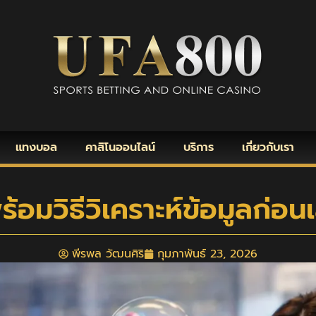
แทงบอล
คาสิโนออนไลน์
บริการ
เกี่ยวกับเรา
 พร้อมวิธีวิเคราะห์ข้อมูลก
พีรพล วัฒนศิริ
กุมภาพันธ์ 23, 2026