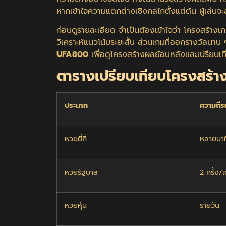
หากเข้าใจความแตกต่างเชิงกลไกตั้งแต่ต้น ผู้เล่นจะ
ก่อนดูรายละเอียด จำเป็นต้องเข้าใจว่า โครงสร้างเก
วิเคราะห์แนวโน้มระยะสั้น ส่วนเกมที่ออกรางวัลนาน ๆ
UFA800
เพื่อดูโครงสร้างผลย้อนหลังและเปรียบเ
ตารางเปรียบเทียบโครงสร้า
ประเภท
ความถี่
หวยยี่กี่
หลายนาท
หวยรัฐบาล
2 ครั้ง/
หวยหุ้น
รายวัน