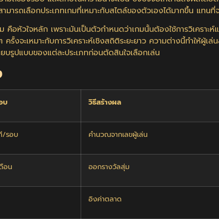
สามารถเลือกประเภทเกมที่เหมาะกับสไตล์ของตัวเองได้มากขึ้น แทนที่จะ
ม คือหัวใจหลัก เพราะมันเป็นตัวกำหนดว่าเกมนั้นต้องใช้การวิเคราะห์แ
 ครั้งจะเหมาะกับการวิเคราะห์เชิงสถิติระยะยาว ความต่างนี้ทำให้ผู้เล
ทียบรูปแบบของแต่ละประเภทก่อนตัดสินใจเลือกเล่น
ง
รอบ
วิธีสร้างผล
ี/รอบ
คำนวณจากเลขผู้เล่น
เดือน
ออกรางวัลสุ่ม
อิงค่าตลาด