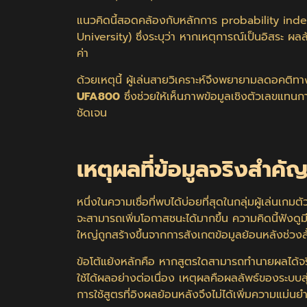
แนวคิดนี้สอดคล้องกับหลักการ probability inde
University) ซึ่งระบุว่า หากเหตุการณ์เป็นอิสระ ผล
ค่า
ด้วยเหตุนี้ ผู้เล่นสายวิเคราะห์จึงพยายามลดอคต
UFA800
ซึ่งช่วยให้เห็นภาพข้อมูลเชิงตัวเลขแทน
ชัดเจน
เหตุผลที่ข้อมูลจริงสำคั
หนึ่งในความเชื่อที่พบได้บ่อยที่สุดในกลุ่มผู้เล่นเ
จะสามารถเพิ่มโอกาสชนะได้มากขึ้น ความคิดนี้ฟังด
ใหญ่ถูกสร้างขึ้นจากการสังเกตข้อมูลย้อนหลังช่วงสั
ข้อโต้แย้งหลักคือ หากสูตรใดสามารถทำนายผลได้จริง
ใช้ได้ผลอย่างต่อเนื่อง เหตุผลคือผลลัพธ์ของระ
การใช้สูตรที่อิงผลย้อนหลังจึงไม่ได้เพิ่มความแม่นย