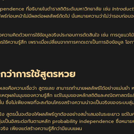
pendence ที่อธิบายในตำราสถิติระดับมหาวิทยาลัย เช่น
Introduct
ลัพธ์ก่อนหน้าไม่มีผลต่อผลลัพธ์ถัดไป นั่นหมายความว่าไม่ว่ารอบก่อน
ิทางความคิดด้วยการใช้ข้อมูลจริงประกอบการตัดสินใจ เช่น การดูแน
การใช้ความรู้สึก เพราะเมื่อเปลี่ยนจากการคาดเดาเป็นการอิงข้อมูล
ญกว่าการใช้สูตรหวย
กมตัวเลขคือความเชื่อว่า สูตรเลข สามารถทำนายผลลัพธ์ได้อย่างแม่นยำ 
ูมีเหตุผลในมุมของความรู้สึก แต่ในมุมของหลักสถิติและคณิตศาสตร์แ
้น ซึ่งไม่เพียงพอที่จะสะท้อนโครงสร้างความน่าจะเป็นจริงของระบบสุ่
 สูตรนั้นจะต้องให้ผลลัพธ์ถูกต้องอย่างสม่ำเสมอในระยะยาว แต่ในควา
บบสุ่มเป็นอิสระต่อกันตามหลัก probability independence ซึ่งห
ำจริง เพียงแต่สร้างความรู้สึกว่ามีแบบแผน