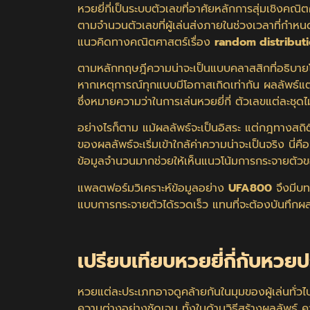
หวยยี่กี่เป็นระบบตัวเลขที่อาศัยหลักการสุ่มเชิ
ตามจำนวนตัวเลขที่ผู้เล่นส่งภายในช่วงเวลาที่กำห
แนวคิดทางคณิตศาสตร์เรื่อง
random distribut
ตามหลักทฤษฎีความน่าจะเป็นแบบคลาสสิกที่อธิบ
หากเหตุการณ์ทุกแบบมีโอกาสเกิดเท่ากัน ผลลัพธ์แต่
ซึ่งหมายความว่าในการเล่นหวยยี่กี่ ตัวเลขแต่ละชุดไ
อย่างไรก็ตาม แม้ผลลัพธ์จะเป็นอิสระ แต่กฎทางสถิติ
ของผลลัพธ์จะเริ่มเข้าใกล้ค่าความน่าจะเป็นจริง นี่คื
ข้อมูลจำนวนมากช่วยให้เห็นแนวโน้มการกระจายตัวขอ
แพลตฟอร์มวิเคราะห์ข้อมูลอย่าง
UFA800
จึงมีบท
แบบการกระจายตัวได้รวดเร็ว แทนที่จะต้องบันทึกผ
เปรียบเทียบหวยยี่กี่กับหว
หวยแต่ละประเภทอาจดูคล้ายกันในมุมของผู้เล่นทั่ว
ความต่างอย่างชัดเจน ทั้งในด้านวิธีสร้างผลลัพธ์ 