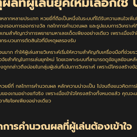
ตุผลที่ผู้เล่นยุคใหม่เลือกใ
ลากหลายประเภท หวยยี่กี่ถือเป็นหนึ่งในระบบที่ได้รับความสนใจเพิ่ม
่ของรอบการออกรางวัล กลไกการคำนวณผล และรูปแบบการวิเคราะห์ที่ต้อ
องเกมสำคัญกว่าการพยายามหาเลขเด็ดเพียงอย่างเดียว เพราะเมื่อเข้า
นกระบวนการตัดสินใจที่มีเหตุผลรองรับ
นมาก ทำให้ผู้เล่นสายวิเคราะห์เริ่มให้ความสำคัญกับเครื่องมือที่ช่
จจัยสำคัญในการเล่นยุคใหม่ โดยเฉพาะระบบที่สามารถดูข้อมูลย้อนหล
งถูกกล่าวถึงบ่อยในกลุ่มผู้เล่นที่เน้นการวิเคราะห์ เพราะมีโครงสร้าง
วยยี่กี่ กลไกการคำนวณผล หลักความน่าจะเป็น ไปจนถึงแนวคิดการใช้ข
องเกมอย่างแท้จริง เพราะเมื่อเข้าใจโครงสร้างทั้งหมดแล้ว คุณจะมองเห
อาศัยโชคเพียงอย่างเดียว
การคำนวณผลที่ผู้เล่นต้องเข้าใจ