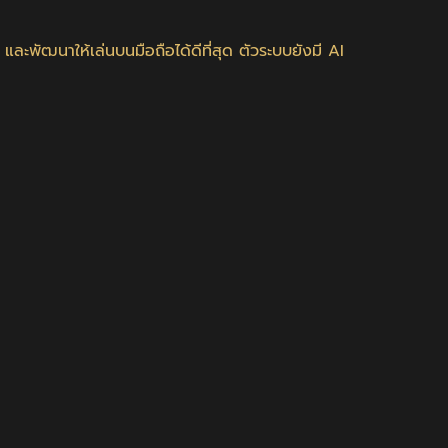
ก และพัฒนาให้เล่นบนมือถือได้ดีที่สุด ตัวระบบยังมี AI