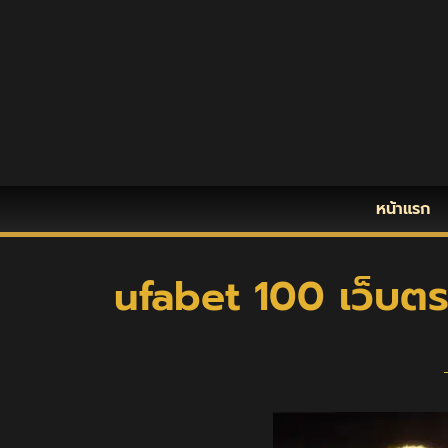
หน้าแรก
ufabet 100 เว็บตรง