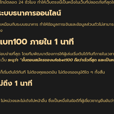
ตลอด 24 ชั่วโมง ทำให้เว็บตรงนี้เป็นหนึ่งในเว็บที่ปลอดภัยที่สุดใ
ับระบบธนาคารออนไลน์
ดเหมือนกับระบบธนาคาร ทำให้ข้อมูลการเงินและข้อมูลส่วนตัวไม่สามารถถู
อง
่าเบท100 ภายใน 1 นาที
บง่ายที่สุด โดยทีมพัฒนาต้องการให้ผู้เล่นเริ่มต้นได้ทันทีภายในเวล
เว็บ
ระบุว่า “ขั้นตอนสมัครของufabet100 ถือว่าเร็วที่สุด และเป็นหนึ่ง
ริ่มต้นได้ทันที ไม่ต้องคุยแอดมิน ไม่ต้องรออนุมัติใด ๆ ทั้งสิ้น
ถึง 1 นาที
น่วงและไม่เด้งไปหน้าอื่น ซึ่งเป็นหนึ่งในข้อดีที่ผู้เชี่ยวชาญยืนยั