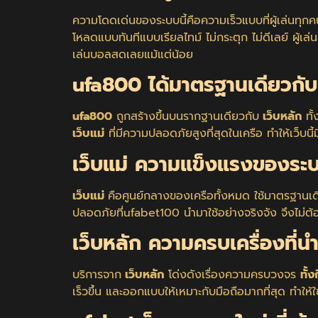
ความโดดเด่นของระบบนี้คือความเร็วแบบที่ผู้เล่นทุกคนร
โหลดแบบทันทีแบบเรียลไทม์ ไม่กระตุก ไม่ดีเลย์ ผู
เล่นบอลสดเลยแม้แต่น้อย
ufa800 ได้มาตรฐานเดียวกับ 
ufa800
ถูกสร้างขึ้นบนรากฐานเดียวกับ
เว็บหลัก
ทั้
เว็บแม่
ที่มีความปลอดภัยสูงที่สุดในเครือ ทำให้เว็บนี้
เว็บแม่ ความแข็งแรงของระบบ
เว็บแม่
คือศูนย์กลางของเครือทั้งหมด ใช้มาตรฐานเด
ปลอดภัยที่ufabet100 นำมาใช้อย่างจริงจัง จึงไม่ต
เว็บหลัก ความครบเครื่องที่นำไ
บริการจาก
เว็บหลัก
โด่งดังเรื่องความครบวงจร
ทั้
เร็วขึ้น และออกแบบให้เหมาะกับมือถือมากที่สุด ทำให้ใช้