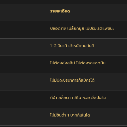
รายละเอียด
ปลอดภัย ไม่ล็อกยูส ไม่ปรับเรตแพ้ชนะ
1–2 วินาที เข้าหน้าเกมทันที
ไม่ต้องส่งสลิป ไม่ต้องรอแอดมิน
ไม่มีบัญชีธนาคารก็สมัครได้
กีฬา สล็อต คาสิโน หวย อีสปอร์ต
ไม่มีขั้นต่ำ 1 บาทก็เล่นได้