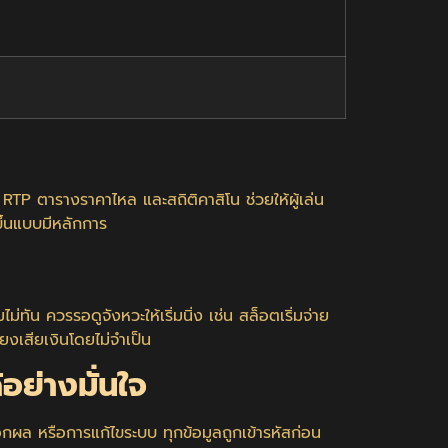
 RTP ตารางราคาไหล และสถิติคาสิโน ช่วยให้ผู้เล่น
ขึ้นแบบมีหลักการ
ม่ทัน ควรรอดูจังหวะให้เริ่มนิ่ง เช่น สล็อตเริ่มจ่าย
่ยงเสียเงินโดยไม่จำเป็น
อย่างมั่นใจ
็อกผล หรือการแก้ไขระบบ ทุกข้อมูลถูกเข้ารหัสก่อน