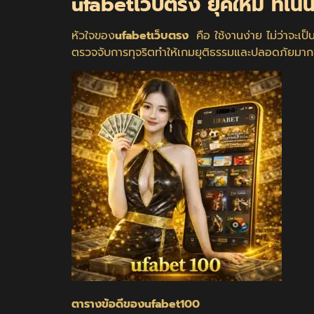
ufabetเว็บตรง ยุคใหม่ ที่เน
หัวใจของ
ufabetเว็บตรง
คือ ใช้งานง่าย ไม่ว่าจะเป็
ตรวจจับการทุจริตทำให้เกมยุติธรรมและปลอดภัยมากข
ตารางข้อดีของufabet100