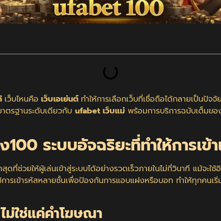
ท้
เว็บไหนคือ
เว็บเอเย่นต์
ทำให้การเลือกเว็บที่เชื่อถือได้กลายเป็นปัจจ
วยมาตรฐานระดับเดียวกับ
ufabet เว็บแม่
พร้อมการบริการฉบับเต็มข
ง100 ระบบอัจฉริยะที่ทำให้การเข้าเ
สุดที่ช่วยให้ผู้เล่นเข้าสู่ระบบได้อย่างรวดเร็วภายในไม่กี่วินาที แม้จะใช
ารเข้ารหัสหลายชั้นเพื่อป้องกันการแอบแฝงหรือบอท ทำให้ทุกคนเริ่ม
ิง ไม่ใช่แค่คำโฆษณา