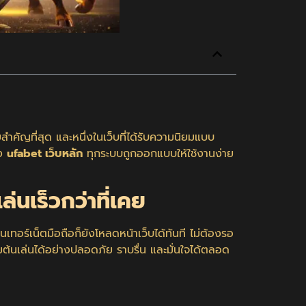
ัยสำคัญที่สุด และหนึ่งในเว็บที่ได้รับความนิยมแบบ
อง
ufabet เว็บหลัก
ทุกระบบถูกออกแบบให้ใช้งานง่าย
ล่นเร็วกว่าที่เคย
้อินเทอร์เน็ตมือถือก็ยังโหลดหน้าเว็บได้ทันที ไม่ต้องรอ
ต้นเล่นได้อย่างปลอดภัย ราบรื่น และมั่นใจได้ตลอด