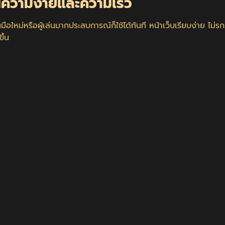
้นความง่ายและความเร็ว
นมือใหม่หรือผู้เล่นมากประสบการณ์ก็ใช้ได้ทันที หน้าเว็บเรียบง่าย ไม่ร
ึ้น