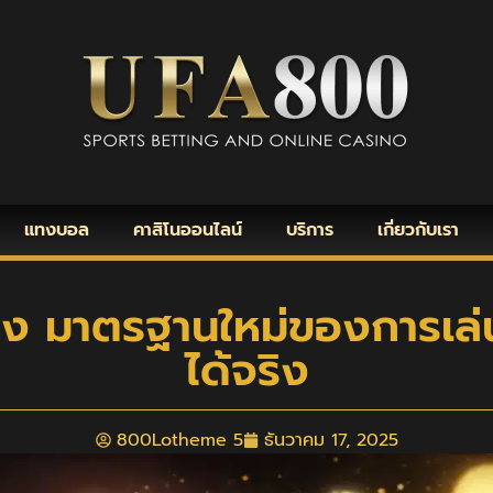
แทงบอล
คาสิโนออนไลน์
บริการ
เกี่ยวกับเรา
 มาตรฐานใหม่ของการเล่นที่
ได้จริง
800Lotheme 5
ธันวาคม 17, 2025