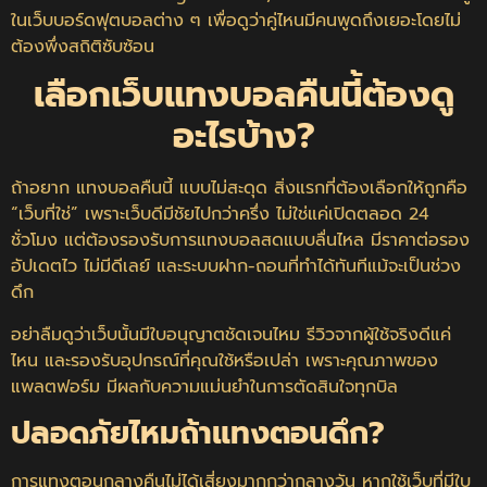
ในเว็บบอร์ดฟุตบอลต่าง ๆ เพื่อดูว่าคู่ไหนมีคนพูดถึงเยอะโดยไม่
ต้องพึ่งสถิติซับซ้อน
เลือกเว็บแทงบอลคืนนี้ต้องดู
อะไรบ้าง?
ถ้าอยาก แทงบอลคืนนี้ แบบไม่สะดุด สิ่งแรกที่ต้องเลือกให้ถูกคือ
“เว็บที่ใช่” เพราะเว็บดีมีชัยไปกว่าครึ่ง ไม่ใช่แค่เปิดตลอด 24
ชั่วโมง แต่ต้องรองรับการแทงบอลสดแบบลื่นไหล มีราคาต่อรอง
อัปเดตไว ไม่มีดีเลย์ และระบบฝาก-ถอนที่ทำได้ทันทีแม้จะเป็นช่วง
ดึก
อย่าลืมดูว่าเว็บนั้นมีใบอนุญาตชัดเจนไหม รีวิวจากผู้ใช้จริงดีแค่
ไหน และรองรับอุปกรณ์ที่คุณใช้หรือเปล่า เพราะคุณภาพของ
แพลตฟอร์ม มีผลกับความแม่นยำในการตัดสินใจทุกบิล
ปลอดภัยไหมถ้าแทงตอนดึก?
การแทงตอนกลางคืนไม่ได้เสี่ยงมากกว่ากลางวัน หากใช้เว็บที่มีใบ