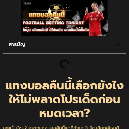
สารบัญ
แทงบอลคืนนี้เลือกยังไง
ให้ไม่พลาดโปรเด็ดก่อน
หมดเวลา?
เคยเป็นไหม? อยากแทงบอลคืนนี้แต่ก็ลังเล ไม่รู้จะเลือกคู่ไหนดี