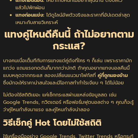
แทงก่อนนอน:
เหมาะกับคนที่ไม่อยากลุ้นนาน ตั้งบิลไว้
แล้วไปพักผ่อน
แทงก่อนแข่ง:
ได้ดูไลน์อัพตัวจริงและราคาที่อัปเดตล่าสุด
เหมาะกับสายวิเคราะห์
แทงคู่ไหนดีคืนนี้ ถ้าไม่อยากตาม
กระแส?
บางคนเบื่อเต็มทีกับการแทงแต่คู่ดังที่ใคร ๆ ก็เล่น เพราะราคามัก
แกว่ง แถมแรงกดดันก็มากกว่าปกติ ถ้าคุณอยากแทงบอลคืนนี้
แบบหลุดจากกระแส ลองเปลี่ยนแนวมาโฟกัสที่
คู่ที่ถูกมองข้าม
ซึ่งมักจะให้ราคาน่าสนใจและมีโอกาสทำกำไรเงียบ ๆ ได้ไม่น้อย
ไม่ต้องใช้สถิติเยอะ แค่เช็กกระแสผ่านแหล่งข้อมูลสด เช่น
Google Trends, ทวิตเตอร์ หรือฟอรั่มฟุตบอลต่าง ๆ คุณก็จะรู้
ว่าคู่ไหนกำลังมาแรง และคู่ไหนกำลังน่าลอง
วิธีเช็กคู่ Hot โดยไม่ใช้สถิติ
ใช้เครื่องมืออย่าง Google Trends, Twitter Trends หรือกระทู้