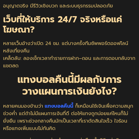
อนุญาตจริง มีรีวิวเชิงบวก และระบบธุรกรรมปลอดภัย
เว็บที่ให้บริการ 24/7 จริงหรือแค่
โฆษณา?
หลายเว็บอ้างว่าเปิด 24 ชม. แต่บางครั้งทีมซัพพอร์ตออฟไลน์
หลังเที่ยงคืน
เคล็ดลับ: ลองเช็กเวลาทำรายการฝาก–ถอน และการตอบกลับจาก
แชตสด
แทงบอลคืนนี้มีผลกับการ
วางแผนการเงินยังไง?
หลายคนมองข้ามว่า
แทงบอลคืนนี้
ก็เหมือนใช้เงินเพื่อความสนุก
ช่วงค่ำ แต่ถ้าไม่มีแผนการเงินที่ดี ต่อให้แทงถูกบ่อยแค่ไหนก็ไม่
ยั่งยืน เพราะช่วงกลางคืนมักเป็นเวลาที่เราตัดสินใจเร็ว ใจร้อน
หรือแทงเพิ่มแบบไม่ทันคิด