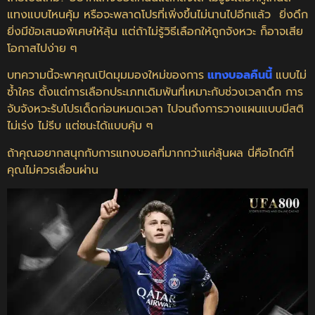
แทงแบบไหนคุ้ม หรือจะพลาดโปรที่เพิ่งขึ้นไม่นานไปอีกแล้ว ยิ่งดึก
ยิ่งมีข้อเสนอพิเศษให้ลุ้น แต่ถ้าไม่รู้วิธีเลือกให้ถูกจังหวะ ก็อาจเสีย
โอกาสไปง่าย ๆ
บทความนี้จะพาคุณเปิดมุมมองใหม่ของการ
แทงบอลคืนนี้
แบบไม่
ซ้ำใคร ตั้งแต่การเลือกประเภทเดิมพันที่เหมาะกับช่วงเวลาดึก การ
จับจังหวะรับโปรเด็ดก่อนหมดเวลา ไปจนถึงการวางแผนแบบมีสติ
ไม่เร่ง ไม่รีบ แต่ชนะได้แบบคุ้ม ๆ
ถ้าคุณอยากสนุกกับการแทงบอลที่มากกว่าแค่ลุ้นผล นี่คือไกด์ที่
คุณไม่ควรเลื่อนผ่าน