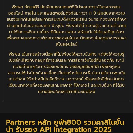
พีรพล วัฒนศิริ นักเขียนคอนเทนต์ที่มีประสบการณ์ในวงการเกม
ออนไลน์ คาสิโน และแพลตฟอร์มดิจิทัลมากว่า 11 ปี เริ่มต้นจากความ
สนใจในเทคโนโลยีและการเล่นเกมตั้งแต่วัยเรียน จนกระทั่งจบการศึกษา
ด้านเทคโนโลยีสารสนเทศ ปัจจุบัน พีรพลได้นำความรู้และความชำนาญ
มาใช้ในการพัฒนาเนื้อหาที่มีคุณภาพสูง พร้อมกับให้ข้อมูลที่ถูกต้อง
เพื่อตอบสนองความต้องการของผู้เล่นและนักลงทุนในอุตสาหกรรมคา
สิโนออนไลน์
พีรพล เน้นการสร้างเนื้อหาที่ไม่เพียงให้ความบันเทิง แต่ยังให้ความรู้
เชิงลึกเกี่ยวกับกลยุทธ์การเล่นและการเลือกเว็บไซต์ที่ปลอดภัย เขามี
ความชำนาญในการวิจัยและวิเคราะห์ข้อมูลเชิงสถิติ เพื่อให้ผู้เล่น
สามารถใช้ประโยชน์จากเนื้อหาที่เขาสร้างในการเพิ่มโอกาสในการชนะใน
เกมต่างๆ ได้อย่างมีประสิทธิภาพ นอกจากนี้ พีรพลยังมีทักษะในการ
เขียนบทความที่ครอบคลุมเกมบาคาร่า โป๊กเกอร์ และเกมอื่นๆ ที่ได้รับ
ความนิยมในตลาดคาสิโนออนไลน์
Partners หลัก ยูฟ่า800 รวมคาสิโนชั้น
นำ รับรอง API Integration 2025