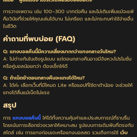
การวางเพดาน เช่น 100–300 บาทต่อคืน และไม่เติมเพิ่มแม้จะแพ้
คือวินัยที่ช่วยให้คุณเล่นได้นาน ไม่เครียด และไม่กระทบค่าใช้จ่ายอื่น
ในชีวิต
คำถามที่พบบ่อย (FAQ)
Q: แทงบอลคืนนี้มีความเสี่ยงมากกว่าแทงกลางวันไหม?
A: ไม่ต่างกันในเชิงรูปแบบ แต่ตอนกลางคืนอาจมีจังหวะโปรโมชั่น
หรือคู่บอลน้อยกว่า ต้องเช็กให้ดี
Q: ถ้าเน็ตช้าตอนกลางคืนจะแทงได้ไหม?
A: ได้ค่ะ เลือกเว็บที่มีโหมด Lite หรือแอปที่ใช้ดาต้าน้อย จะช่วยให้
แทงได้ลื่นแม้เน็ตไม่แรง
สรุป
การ
แทงบอลคืนนี้
ให้ได้ทั้งความคุ้มค่าและประสบการณ์ที่ราบรื่น
โดยเน้นการเลือกช่วงเวลาให้เหมาะสม รูปแบบการเดิมพันที่ตรงกับ
สไตล์ เช่น การแทงก่อนเตะหรือแทงบอลสด รวมถึงการใช้
เว็บ