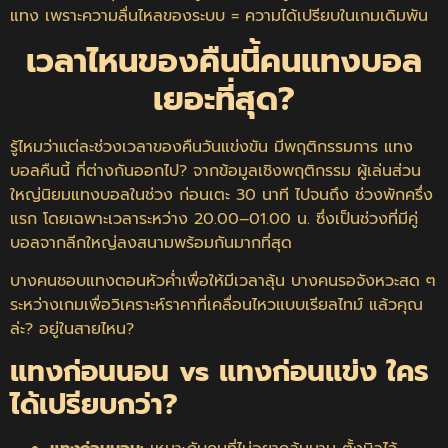
แทง เพราะความลื่นไหลของระบบ = ความได้เปรียบในเกมเดิมพัน
เวลาไหนของคืนนี้คนแทงบอล
เยอะที่สุด?
รู้ไหมว่าแต่ละช่วงเวลาของคืนวันแข่งขัน มีพฤติกรรมการ แทง
บอลคืนนี้ ที่ต่างกันออกไป? จากข้อมูลเชิงพฤติกรรม ผู้เล่นส่วน
ใหญ่นิยมแทงบอลในช่วง ก่อนเตะ 30 นาที ไปจนถึง ช่วงพักครึ่ง
แรก โดยเฉพาะเวลาระหว่าง 20.00–01.00 น. ซึ่งเป็นช่วงที่มีคู่
บอลจากลีกใหญ่ลงสนามพร้อมกันมากที่สุด
บางคนชอบแทงตอนหัวค่ำเพื่อให้มีเวลาลุ้น บางคนรอจังหวะสด ๆ
ระหว่างเกมเพื่อวิเคราะห์ราคาที่เคลื่อนไหวแบบเรียลไทม์ แล้วคุณ
ล่ะ? อยู่ในสายไหน?
แทงก่อนนอน vs แทงก่อนแข่ง ใคร
ได้เปรียบกว่า?