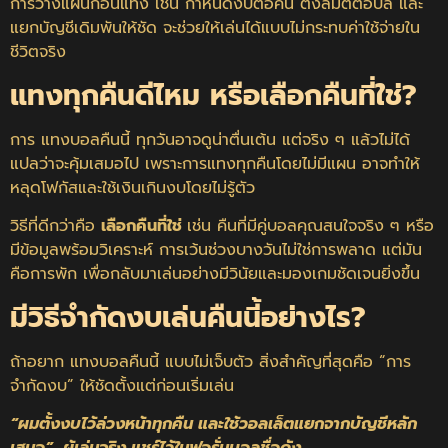
การวางแผนก่อนแทง เช่น กำหนดงบต่อคืน ตั้งลิมิตต่อบิล และ
แยกบัญชีเดิมพันให้ชัด จะช่วยให้เล่นได้แบบไม่กระทบค่าใช้จ่ายใน
ชีวิตจริง
แทงทุกคืนดีไหม หรือเลือกคืนที่ใช่?
การ แทงบอลคืนนี้ ทุกวันอาจดูน่าตื่นเต้น แต่จริง ๆ แล้วไม่ได้
แปลว่าจะคุ้มเสมอไป เพราะการแทงทุกคืนโดยไม่มีแผน อาจทำให้
หลุดโฟกัสและใช้เงินเกินงบโดยไม่รู้ตัว
วิธีที่ดีกว่าคือ
เลือกคืนที่ใช่
เช่น คืนที่มีคู่บอลคุณสนใจจริง ๆ หรือ
มีข้อมูลพร้อมวิเคราะห์ การเว้นช่วงบางวันไม่ใช่การพลาด แต่มัน
คือการพัก เพื่อกลับมาเล่นอย่างมีวินัยและมองเกมชัดเจนยิ่งขึ้น
มีวิธีจำกัดงบเล่นคืนนี้อย่างไร?
ถ้าอยาก แทงบอลคืนนี้ แบบไม่เจ็บตัว สิ่งสำคัญที่สุดคือ “การ
จำกัดงบ” ให้ชัดตั้งแต่ก่อนเริ่มเล่น
“ผมตั้งงบไว้ล่วงหน้าทุกคืน และใช้วอลเล็ตแยกจากบัญชีหลัก
เสมอ” ผู้เล่นจริง แชร์ไว้ในฟอรั่มบอลชื่อดัง