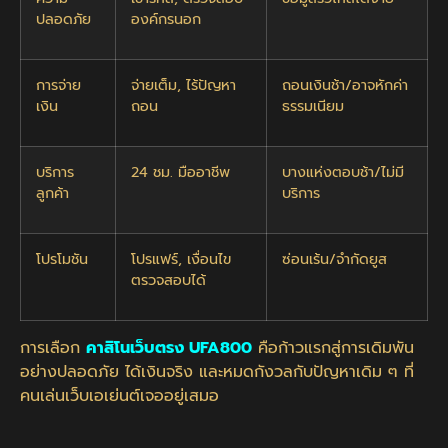
ปลอดภัย
องค์กรนอก
การจ่าย
จ่ายเต็ม, ไร้ปัญหา
ถอนเงินช้า/อาจหักค่า
เงิน
ถอน
ธรรมเนียม
บริการ
24 ชม. มืออาชีพ
บางแห่งตอบช้า/ไม่มี
ลูกค้า
บริการ
โปรโมชัน
โปรแฟร์, เงื่อนไข
ซ่อนเร้น/จำกัดยูส
ตรวจสอบได้
การเลือก
คาสิโนเว็บตรง UFA800
คือก้าวแรกสู่การเดิมพัน
อย่างปลอดภัย ได้เงินจริง และหมดกังวลกับปัญหาเดิม ๆ ที่
คนเล่นเว็บเอเย่นต์เจออยู่เสมอ