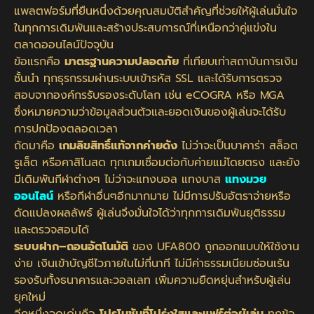
แพลตฟอร์มที่ยืนหนึ่งด้วยคุณสมบัติสำคัญที่ช่วยให้ผู้เล่นมั่นใจ
ในทุกการเดิมพันและสร้างประสบการณ์ที่เหนือกว่าคู่แข่งใน
ตลาดออนไลน์ปัจจุบัน
ข้อแรกคือ
มาตรฐานความปลอดภัย
ที่เทียบเท่าสถาบันการเงิน
ชั้นนำ ทุกธุรกรรมผ่านระบบเข้ารหัส SSL และได้รับการตรวจ
สอบจากองค์กรรับรองระดับโลก เช่น eCOGRA หรือ MGA
ซึ่งหมายความว่าข้อมูลส่วนตัวและยอดเงินของผู้เล่นจะได้รับ
การปกป้องตลอดเวลา
ถัดมาคือ
เกมลิขสิทธิ์แท้จากค่ายดัง
ไม่ว่าจะเป็นบาคาร่า สล็อต
รูเล็ต หรือคาสิโนสด ทุกเกมเชื่อมต่อกับค่ายแม่โดยตรง และยัง
มีเดิมพันกีฬาต่างๆ
ไม่ว่าจะแทงบอล แทงบาส
แทงมวย
ออนไลน์
หรือกีฬาอื่นๆอีกมากมาย ไม่มีการปรับอัตราจ่ายหรือ
ดัดแปลงผลลัพธ์ ผู้เล่นจึงมั่นใจได้ว่าทุกการเดิมพันยุติธรรม
และตรวจสอบได้
ระบบฝาก–ถอนอัตโนมัติ
ของ UFA800 ถูกออกแบบให้ใช้งาน
ง่าย เงินเข้าบัญชีไวภายในไม่กี่นาที ไม่มีค่าธรรมเนียมซ่อนเร้น
รองรับทั้งธนาคารและวอลเลท เพิ่มความยืดหยุ่นสำหรับผู้เล่น
ยุคใหม่
อีกหนึ่งจุดเด่นคือ
โปรโมชันที่โปร่งใสและแฟร์ต่อผู้เล่น
ทุกข้อ