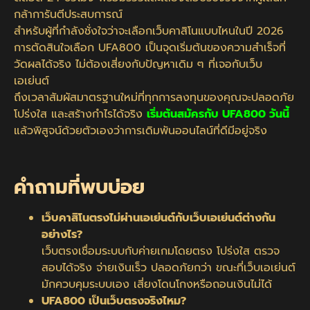
กล้าการันตีประสบการณ์
สำหรับผู้ที่กำลังชั่งใจว่าจะเลือกเว็บคาสิโนแบบไหนในปี 2026
การตัดสินใจเลือก UFA800 เป็นจุดเริ่มต้นของความสำเร็จที่
วัดผลได้จริง ไม่ต้องเสี่ยงกับปัญหาเดิม ๆ ที่เจอกับเว็บ
เอเย่นต์
ถึงเวลาสัมผัสมาตรฐานใหม่ที่ทุกการลงทุนของคุณจะปลอดภัย
โปร่งใส และสร้างกำไรได้จริง
เริ่มต้นสมัครกับ UFA800 วันนี้
แล้วพิสูจน์ด้วยตัวเองว่าการเดิมพันออนไลน์ที่ดีมีอยู่จริง
คำถามที่พบบ่อย
เว็บคาสิโนตรงไม่ผ่านเอเย่นต์กับเว็บเอเย่นต์ต่างกัน
อย่างไร?
เว็บตรงเชื่อมระบบกับค่ายเกมโดยตรง โปร่งใส ตรวจ
สอบได้จริง จ่ายเงินเร็ว ปลอดภัยกว่า ขณะที่เว็บเอเย่นต์
มักควบคุมระบบเอง เสี่ยงโดนโกงหรือถอนเงินไม่ได้
UFA800 เป็นเว็บตรงจริงไหม?