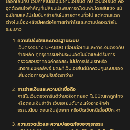
เลือกเล่นกับ เว็บคาสิโนตรงไม่ผ่านเอเย่นต์ กับ เว็บเอเย่นต์ คือ
จุดตัดสินใจสำคัญที่เปลี่ยนประสบการณ์เดิมพันโดยสิ้นเชิง แม้
จะมีเกมและโปรโมชันคล้ายกันในสายตาคนทั่วไป แต่ความแตก
ต่างในเบื้องหลังมีผลต่อโอกาสทำกำไรและความปลอดภัยใน
ระยะยาว
ความโปร่งใสและมาตรฐานระบบ
เว็บตรงอย่าง UFA800 เชื่อมต่อเกมและการเงินตรงกับ
ค่ายหลัก ทุกธุรกรรมผ่านระบบอัตโนมัติและได้รับการ
ตรวจสอบจากองค์กรอิสระ ไม่มีการปรับเรทหรือ
แทรกแซงผลลัพธ์ ขณะที่เว็บเอเย่นต์มักควบคุมระบบเอง
เสี่ยงต่อการถูกปรับอัตราจ่าย
การจ่ายเงินและความน่าเชื่อถือ
คาสิโนเว็บตรงการันตีจ่ายจริงทุกยอด ไม่มีปัญหาถูกโกง
หรือถอนเงินล่าช้า เว็บเอเย่นต์บางแห่งอาจหักค่า
ธรรมเนียม ถอนเงินยุ่งยาก หรือปิดเว็บหนีเมื่อมีปัญหา
ความรวดเร็วและความปลอดภัยของธุรกรรม