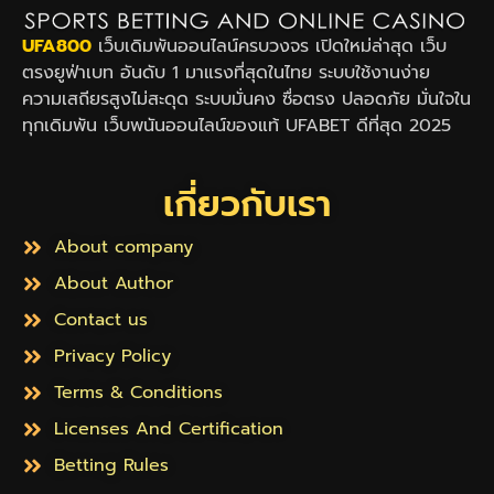
UFA800
เว็บเดิมพันออนไลน์ครบวงจร เปิดใหม่ล่าสุด เว็บ
ตรงยูฟ่าเบท อันดับ 1 มาแรงที่สุดในไทย ระบบใช้งานง่าย
ความเสถียรสูงไม่สะดุด ระบบมั่นคง ซื่อตรง ปลอดภัย มั่นใจใน
ทุกเดิมพัน เว็บพนันออนไลน์ของแท้ UFABET ดีที่สุด 2025
เกี่ยวกับเรา
About company
About Author
Contact us
Privacy Policy
Terms & Conditions
Licenses And Certification
Betting Rules