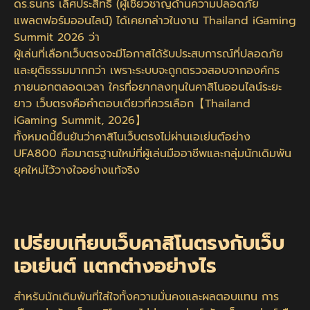
ดร.ธนกร เลิศประสิทธิ์ (ผู้เชี่ยวชาญด้านความปลอดภัย
แพลตฟอร์มออนไลน์) ได้เคยกล่าวในงาน Thailand iGaming
Summit 2026 ว่า
ผู้เล่นที่เลือกเว็บตรงจะมีโอกาสได้รับประสบการณ์ที่ปลอดภัย
และยุติธรรมมากกว่า เพราะระบบจะถูกตรวจสอบจากองค์กร
ภายนอกตลอดเวลา ใครที่อยากลงทุนในคาสิโนออนไลน์ระยะ
ยาว เว็บตรงคือคำตอบเดียวที่ควรเลือก【Thailand
iGaming Summit, 2026】
ทั้งหมดนี้ยืนยันว่าคาสิโนเว็บตรงไม่ผ่านเอเย่นต์อย่าง
UFA800 คือมาตรฐานใหม่ที่ผู้เล่นมืออาชีพและกลุ่มนักเดิมพัน
ยุคใหม่ไว้วางใจอย่างแท้จริง
เปรียบเทียบเว็บคาสิโนตรงกับเว็บ
เอเย่นต์ แตกต่างอย่างไร
สำหรับนักเดิมพันที่ใส่ใจทั้งความมั่นคงและผลตอบแทน การ