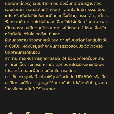
นอกจากนี้ควรดู ระบบฝาก–ถอน ซึ่งเว็บที่ได้มาตรฐานต้อง
รองรับฝาก–ถอนอัตโนมัติ เงินเข้า–ออกไว ไม่มีค่าธรรมเนียม
แฝง หรือบังคับให้แจ้งแอดมินทุกครั้งที่ทำธุรกรรม อีกจุดที่ควร
พิจารณาคือ ความโปร่งใสของเงื่อนไขโปรโมชัน เว็บคุณภาพจะ
เปิดเผยรายละเอียดทุกโปรอย่างตรงไปตรงมา ไม่ซ่อนเงื่อนไข
หรือบังคับเทิร์นโอเวอร์จนเกินเหตุ
ผู้เล่นควรอ่าน รีวิวจากผู้เล่นจริง ตามเว็บบอร์ดหรือกลุ่มโซเชีย
ล ซึ่งเป็นแหล่งข้อมูลสำคัญในการตรวจสอบประวัติโกงหรือ
ปัญหาในการถอนเงิน
สุดท้าย การให้บริการลูกค้าตลอด 24 ชั่วโมงคือเครื่องหมาย
สำคัญที่เว็บตรงควรมี หากติดต่อทีมงานได้จริงและแก้ปัญหา
ได้รวดเร็ว ย่อมเพิ่มความมั่นใจในการสมัคร
การเช็กครบทุกข้อนี้จะช่วยให้คุณเริ่มต้นกับ UFA800 หรือเว็บ
คาสิโนตรงที่มีมาตรฐานสูงได้อย่างมั่นใจ ไม่เสี่ยงกับปัญหาถูก
โกงหรือถอนเงินไม่ได้ในอนาคต