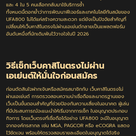
และ 4 ใน 5 คนเลือกกลับมาใช้บริการซ้ำ
ทั้งหมดนี้ตอกย้ำว่าการพัฒนาฟีเจอร์และเทคโนโลยีทันสมัยของ
UFA800 ไม่ได้แค่สร้างความสะดวก แต่ยังเป็นปัจจัยสำคัญที่
เปลี่ยนให้เว็บคาสิโนตรงไม่ผ่านเอเย่นต์กลายเป็นแพลตฟอร์ม
อันดับหนึ่งที่นักเดิมพันไว้วางใจในปี 2026
วิธีเช็กเว็บคาสิโนตรงไม่ผ่าน
เอเย่นต์ให้มั่นใจก่อนสมัคร
ก่อนตัดสินใจฝากเงินหรือสมัครสมาชิกกับ เว็บคาสิโนตรงไม่
ผ่านเอเย่นต์ การตรวจสอบความน่าเชื่อถือและมาตรฐานของ
เว็บเป็นขั้นตอนสำคัญที่ช่วยป้องกันความเสี่ยงในอนาคต ผู้เล่น
ที่มีประสบการณ์จะแนะนำให้เริ่มจากการเช็ก ใบอนุญาตประกอบ
กิจการ โดยเว็บตรงที่เชื่อถือได้อย่าง UFA800 จะมีใบอนุญาต
จากองค์กรสากล เช่น MGA, PAGCOR หรือ eCOGRA แสดง
ไว้ชัดเจน พร้อมให้ตรวจสอบรายละเอียดใบอนุญาตได้จริง