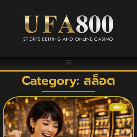
Category: สล็อต
สล็อต