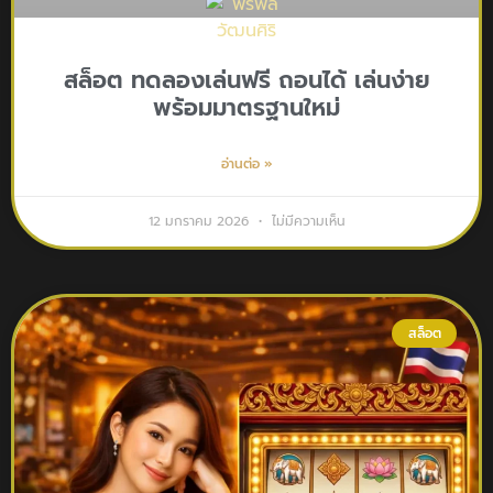
สล็อต ทดลองเล่นฟรี ถอนได้ เล่นง่าย
พร้อมมาตรฐานใหม่
อ่านต่อ »
12 มกราคม 2026
ไม่มีความเห็น
สล็อต