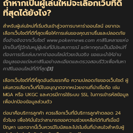
ถ้าหากเป็นผู้เล่นใหม่จะเลือกเว็บที่ดี
ที่สุดได้ยังไง?
สำหรับผู้เล่นใหม่ที่เริ่มต้นเข้าสู่วงการบาคาร่าออนไลน์ อยากจะ
เลือกเว็บไซต์ที่ดีที่สุดเพื่อให้การเล่นของคุณราบรื่นและปลอดภัย
ซึ่งอ้างอิงจากเว็บไซต์
www.pokernews.com
คาสิโนหลายแห่ง
มักเป็นที่รู้จักในหมู่ผู้เล่นที่มีประสบการณ์ แต่หากคุณเป็นมือใหม่ที่
ต้องการเริ่มเล่นบาคาร่าออนไลน์ด้วยเงินจริง ขอแนะนำให้อ่าน
ข้อมูลของแต่ละคาสิโนอย่างละเอียดและตรวจสอบรีวิวเพื่อค้นหา
คาสิโนออนไลน์ที่ดีที่สุด
[3]
เลือกเว็บไซต์ที่ดีที่สุดอันดับแรกคือ ความปลอดภัยของเว็บไซต์ ผู้
เล่นควรเลือกเว็บที่มีใบอนุญาตจากหน่วยงานที่น่าเชื่อถือ เช่น
MGA หรือ UKGC และควรมีการใช้ระบบ SSL ในการเข้ารหัสข้อมูล
เพื่อปกป้องข้อมูลส่วนตัว
ต่อมาคือบริการลูกค้า ควรเลือกเว็บที่มีบริการลูกค้าตลอด 24
ชั่วโมง เพื่อให้มั่นใจว่าสามารถขอความช่วยเหลือได้ทันทีเมื่อมี
ปัญหา นอกจากนี้เว็บควรมีโบนัสและโปรโมชั่นที่น่าสนใจสำหรับผู้