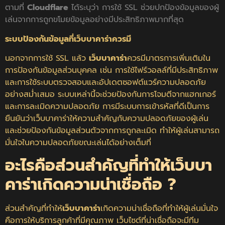
ตามที่
Cloudflare
ได้ระบุว่า การใช้ SSL ช่วยปกป้องข้อมูลของผู้
เล่นจากการถูกขโมยข้อมูลอย่างมีประสิทธิภาพมากที่สุด
ระบบป้องกันข้อมูลที่เว็บบาคาร่าควรมี
นอกจากการใช้ SSL แล้ว
เว็บบาคาร่า
ควรมีมาตรการเพิ่มเติมใน
การป้องกันข้อมูลส่วนบุคคล เช่น การใช้ไฟร์วอลล์ที่มีประสิทธิภาพ
และการใช้ระบบตรวจสอบและอัปเดตซอฟต์แวร์ความปลอดภัย
อย่างสม่ำเสมอ ระบบเหล่านี้จะช่วยป้องกันการโจมตีจากแฮกเกอร์
และการละเมิดความปลอดภัย
การมีระบบการเข้ารหัสที่ดีเป็นการ
ยืนยันว่าเว็บบาคาร่าให้ความสำคัญกับความปลอดภัยของผู้เล่น
และช่วยป้องกันข้อมูลส่วนตัวจากการถูกละเมิด ทำให้ผู้เล่นสามารถ
มั่นใจในความปลอดภัยขณะเล่นได้อย่างเต็มที่
อะไรคือส่วนสำคัญที่ทำให้เว็บบา
คาร่าเกิดความน่าเชื่อถือ ?
ส่วนสำคัญที่ทำให้
เว็บบาคาร่า
เกิดความน่าเชื่อถือที่ทำให้ผู้เล่นมั่นใจ
คือการให้บริการลูกค้าที่มีคุณภาพ เว็บไซต์ที่น่าเชื่อถือจะมีทีม