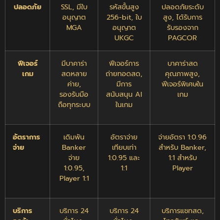
ปลอดภัย
SSL, มีใบ
รหัสขั้นสูง
ปลอดภัยระดับ
อนุญาต
256-bit, ใบ
สูง, ได้รับการ
MGA
อนุญาต
รับรองจาก
UKGC
PAGCOR
ฟีเจอร์
มีบาคาร่า
ฟีเจอร์การ
บาคาร่าสด
เกม
สดหลาย
ถ่ายทอดสด,
คุณภาพสูง,
ค่าย,
มีการ
ฟีเจอร์พิเศษใน
รองรับมือ
สนับสนุน AI
เกม
ถือทุกระบบ
ในเกม
อัตราการ
เดิมพัน
อัตราจ่าย
จ่ายอัตรา 1:0.96
จ่าย
Banker
เทียบเท่า
สำหรับ Banker,
จ่าย
1:0.95 และ
1:1 สำหรับ
1:0.95,
1:1
Player
Player 1:1
บริการ
บริการ 24
บริการ 24
บริการแชทสด,