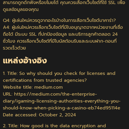
สามารถถูกดักฟังหรือขโมยได้ คุณควรเลือกเว็บไซต์ที่ใช้ SSL เพื่อ
ดูแลข้อมูลของคุณ
Q4: ผู้เล่นใหม่ควรดูจากอะไรบ้างในการเลือกเว็บไซต์บาคาร่า?
A4: ผู้เล่นใหม่ควรเลือกเว็บไซต์ที่มีใบอนุญาตจากหน่วยงานที่เชื่อ
ถือได้ มีระบบ SSL ที่ปกป้องข้อมูล และบริการลูกค้าตลอด 24
ชั่วโมง ควรเลือกเว็บไซต์ที่มีโบนัสต้อนรับและระบบฝาก-ถอนที่
รวดเร็วด้วย
แหล่งอ้างอิง
1. Title: So why should you check for licenses and
certifications from trusted agencies?
Website title: medium.com
URL: https://medium.com/the-enterprise-
diary/igaming-licensing-authorities-everything-you-
should-know-when-picking-a-casino-eb74ed95114e
Date accessed: October 2, 2024
2. Title: How good is the data encryption and