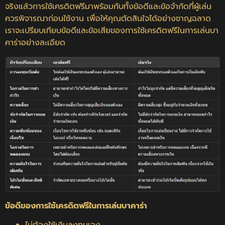
จริงแล้วการใช้เครดิตฟรีมาพร้อมกับทั้งข้อดีและข้อจำกัดที่ผู้เล่น
ควรพิจารณาก่อนใช้งาน เพื่อให้คุณตัดสินใจได้อย่างชาญฉลาด
เราจะเปรียบเทียบข้อดีและข้อเสียของการใช้เครดิตฟรีในการเล่นบา
คาร่าอย่างละเอียด
ข้อดีของการใช้เครดิตฟรีในการเล่นบาคาร่า