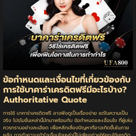
ข้อกำหนดและเงื่อนไขที่เกี่ยวข้องกับ
การใช้บาคาร่าเครดิตฟรีมีอะไรบ้าง?
Authoritative Quote
การใช้ บาคาร่าเครดิตฟรี อาจฟังดูเป็นเรื่องง่าย แต่ในความเป็น
จริง โปรโมชั่นเหล่านี้มักมาพร้อมกับ ข้อกำหนดและเงื่อนไข ที่ผู้เล่น
ควรทราบอย่างละเอียด เพื่อหลีกเลี่ยงปัญหาที่อาจเกิดขึ้นในภาย
หลัง การทำความเข้าใจเงื่อนไขเหล่านี้ไม่เพียงช่วยให้คุณใช้เครดิต