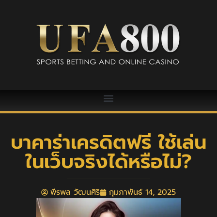
บาคาร่าเครดิตฟรี ใช้เล่น
ในเว็บจริงได้หรือไม่?
พีรพล วัฒนศิริ
กุมภาพันธ์ 14, 2025