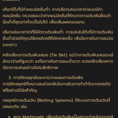
เลือกโต๊ะที่มีค่าคอมมิชชั่นต่ำ: หากเลือกเล่นบาคาร่าแบบมีค่า
คอมมิชชั่น ตรวจสอบว่าค่าคอมมิชชั่นที่หักจากการเดิมพันฝั่งเจ้า
มือต่ำที่สุดเท่าที่จะเป็นไปได้ เพื่อเพิ่มผลตอบแทน
เลือกเล่นบาคาร่าที่มีอัตราเดิมพันต่ำ: การเล่นในโต๊ะที่มีการเดิมพัน
ขั้นต่ำช่วยให้คุณใช้เครดิตฟรีได้หลายครั้ง เพิ่มโอกาสในการชนะใน
ระยะยาว
หลีกเลี่ยงการเดิมพันเสมอ (Tie Bet): แม้ว่าการเดิมพันเสมอจะมี
อัตราจ่ายที่สูงกว่า แต่โอกาสในการชนะต่ำมาก ควรหลีกเลี่ยงหาก
ต้องการเล่นอย่างมีประสิทธิภาพ
การใช้กลยุทธ์และการวางแผนการเดิมพัน
การใช้กลยุทธ์ที่เหมาะสมช่วยเพิ่มโอกาสในการทำกำไรจากเครดิต
ฟรีอย่างมีนัยสำคัญ
กลยุทธ์การเดินเงิน (Betting Systems): ใช้ระบบการเดินเงินที่
ปลอดภัย เช่น
สูตร Martingale: เพิ่มเงินเดิมพันเป็นสองเท่าหลังจากแพ้