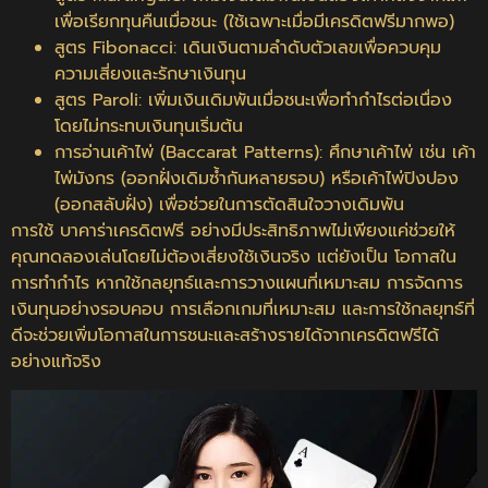
เพื่อเรียกทุนคืนเมื่อชนะ (ใช้เฉพาะเมื่อมีเครดิตฟรีมากพอ)
สูตร Fibonacci: เดินเงินตามลำดับตัวเลขเพื่อควบคุม
ความเสี่ยงและรักษาเงินทุน
สูตร Paroli: เพิ่มเงินเดิมพันเมื่อชนะเพื่อทำกำไรต่อเนื่อง
โดยไม่กระทบเงินทุนเริ่มต้น
การอ่านเค้าไพ่ (Baccarat Patterns): ศึกษาเค้าไพ่ เช่น เค้า
ไพ่มังกร (ออกฝั่งเดิมซ้ำกันหลายรอบ) หรือเค้าไพ่ปิงปอง
(ออกสลับฝั่ง) เพื่อช่วยในการตัดสินใจวางเดิมพัน
การใช้ บาคาร่าเครดิตฟรี อย่างมีประสิทธิภาพไม่เพียงแค่ช่วยให้
คุณทดลองเล่นโดยไม่ต้องเสี่ยงใช้เงินจริง แต่ยังเป็น โอกาสใน
การทำกำไร หากใช้กลยุทธ์และการวางแผนที่เหมาะสม การจัดการ
เงินทุนอย่างรอบคอบ การเลือกเกมที่เหมาะสม และการใช้กลยุทธ์ที่
ดีจะช่วยเพิ่มโอกาสในการชนะและสร้างรายได้จากเครดิตฟรีได้
อย่างแท้จริง