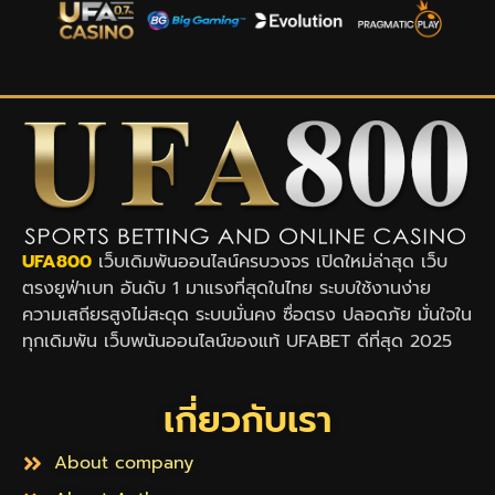
UFA800
เว็บเดิมพันออนไลน์ครบวงจร เปิดใหม่ล่าสุด เว็บ
ตรงยูฟ่าเบท อันดับ 1 มาแรงที่สุดในไทย ระบบใช้งานง่าย
ความเสถียรสูงไม่สะดุด ระบบมั่นคง ซื่อตรง ปลอดภัย มั่นใจใน
ทุกเดิมพัน เว็บพนันออนไลน์ของแท้ UFABET ดีที่สุด 2025
เกี่ยวกับเรา
About company