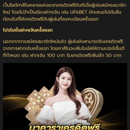
เว็บไซต์คาสิโนหลายแห่งแจกเครดิตฟรีทันทีเมื่อผู้เล่นสมัครสมาชิก
ใหม่ โดยไม่จำเป็นต้องฝากเงิน เช่น UFABET มักเสนอโปรโมชั่น
ต้อนรับที่ให้เครดิตฟรีกับผู้เล่นที่ลงทะเบียนครั้งแรก
โปรโมชั่นฝากเงินครั้งแรก
นอกจากการสมัครสมาชิกใหม่แล้ว ผู้เล่นยังสามารถรับเครดิตฟรี
จากการฝากเงินครั้งแรก โดยคาสิโนจะเพิ่มโบนัสให้ตามเปอร์เซ็นต์
ที่กำหนด เช่น ฝากเงิน 100 บาท รับเครดิตฟรีเพิ่มอีก 50 บาท